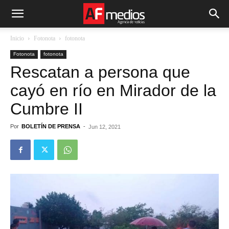
Inicio
Fotonota
fotonota
Fotonota
fotonota
Rescatan a persona que
cayó en río en Mirador de la
Cumbre II
Por
BOLETÍN DE PRENSA
-
Jun 12, 2021