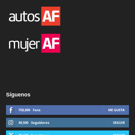
Síguenos
758,000
Fans
ME GUSTA
30,500
Seguidores
SEGUIR