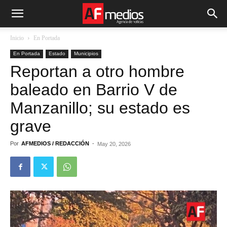
Inicio
En Portada
En Portada
Estado
Municipios
Reportan a otro hombre
baleado en Barrio V de
Manzanillo; su estado es
grave
Por
AFMEDIOS / REDACCIÓN
-
May 20, 2026