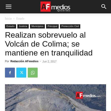
Inicio
Estado
Estado
Justicia
Municipios
Principal
Protección Civil
Realizan sobrevuelo al
Volcán de Colima; se
mantiene en tranquilidad
Por
Redacción AFmedios
-
Jun 2, 2017