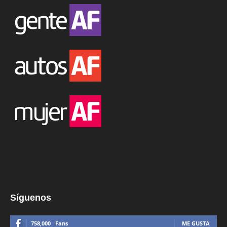
Síguenos
758,000
Fans
ME GUSTA