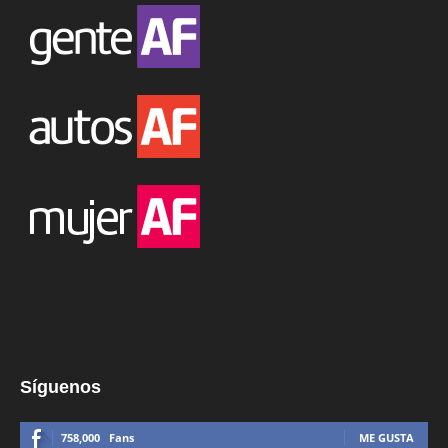
Síguenos
758,000
Fans
ME GUSTA