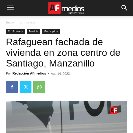
Inicio
En Portada
En Portada
Justicia
Municipios
Rafaguean fachada de
vivienda en zona centro de
Santiago, Manzanillo
Por
Redacción AFmedios
-
Ago 14, 2023