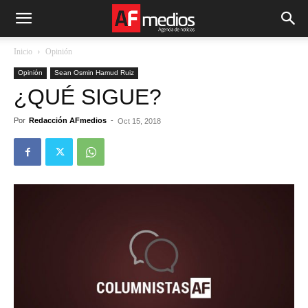
Inicio
Opinión
Opinión
Sean Osmin Hamud Ruiz
¿QUÉ SIGUE?
Por
Redacción AFmedios
-
Oct 15, 2018