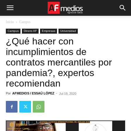
Inicio
Campus
Campus
Dinero AF
Empresas
Universidad
¿Qué hacer con
incumplimientos de
contratos mercantiles por
pandemia?, expertos
recomiendan
Por
AFMEDIOS / ESSAÚ LÓPEZ
-
Jul 19, 2020