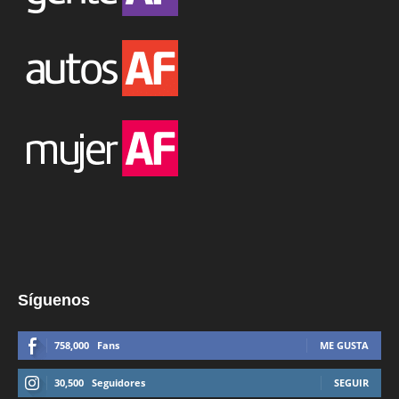
Síguenos
758,000
Fans
ME GUSTA
30,500
Seguidores
SEGUIR