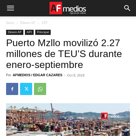
Inicio
Dinero AF
API
Dinero AF
API
Principal
Puerto Mzllo movilizó 2.27
millones de TEU’S durante
enero-septiembre
Por
AFMEDIOS / EDGAR CAZARES
-
Oct 8, 2018