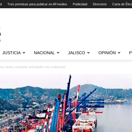
ad
Tres premisas para publicar en AFmedios
Publicidad
Directorio
Carta de Étic
JUSTICIA
NACIONAL
JALISCO
OPINIÓN
P
ras sismo; reanudan actividades tras evaluación