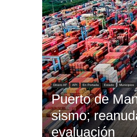
Dinero AF
API
En Portada
Estado
Municipios
Puerto de Manz
sismo; reanuda
evaluación