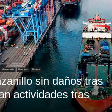
Manzanillo
Principal
Puerto
anillo sin daños tras
n actividades tras