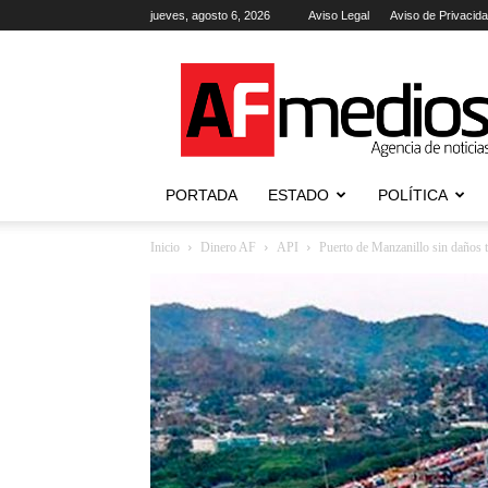
jueves, agosto 6, 2026
Aviso Legal
Aviso de Privacid
AFmedios
.-
Agencia
de
Noticias
PORTADA
ESTADO
POLÍTICA
Inicio
Dinero AF
API
Puerto de Manzanillo sin daños t