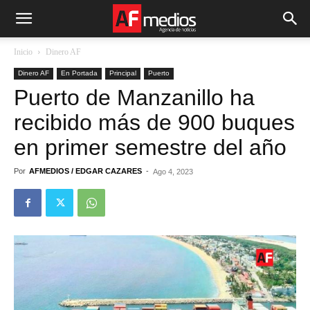
Inicio
Dinero AF
Dinero AF
En Portada
Principal
Puerto
Puerto de Manzanillo ha
recibido más de 900 buques
en primer semestre del año
Por
AFMEDIOS / EDGAR CAZARES
-
Ago 4, 2023