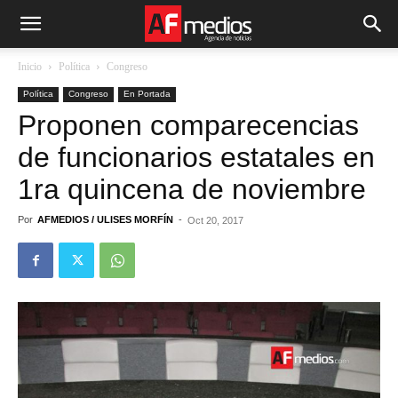
Inicio
Política
Congreso
Política
Congreso
En Portada
Proponen comparecencias
de funcionarios estatales en
1ra quincena de noviembre
Por
AFMEDIOS / ULISES MORFÍN
-
Oct 20, 2017