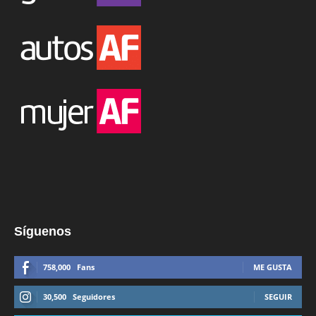
Síguenos
758,000
Fans
ME GUSTA
30,500
Seguidores
SEGUIR