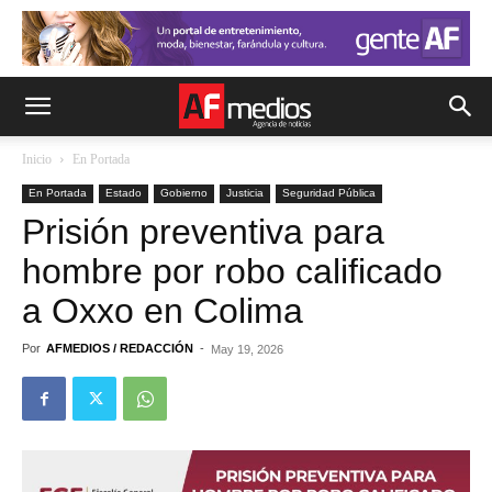
Inicio
En Portada
En Portada
Estado
Gobierno
Justicia
Seguridad Pública
Prisión preventiva para
hombre por robo calificado
a Oxxo en Colima
Por
AFMEDIOS / REDACCIÓN
-
May 19, 2026