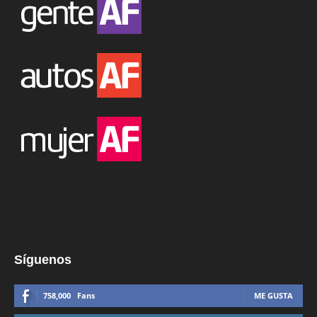
Síguenos
758,000
Fans
ME GUSTA