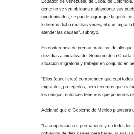
Ecuador, de Venezuela, de Cuba, de Colombia, 
gente no se vea obligada a abandonar sus pueb
oportunidades, se puede lograr que la gente no
lo hemos dicho muchas veces, el que migra lo 
atender las causas”, subrayó.
En conferencia de prensa matutina, detalló que
diez días a iniciativa del Gobierno de la Cuarta 
situación migratoria y trabajar en conjunto en be
“Ellos (cancilleres) comprenden que casi todo
migrantes, protegerlos, pero tenemos que evita
los riesgos, entonces tenemos que ponernos de
Adelantó que el Gobierno de México planteará u
“La cooperación es permanente y en todos los ám
gobiernos de diez países para hacer un anális