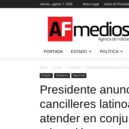
viernes, agosto 7, 2026
Aviso Legal
Aviso de Privacid
AFmedios
.-
Agencia
de
Noticias
PORTADA
ESTADO
POLÍTICA
Inicio
Estado
Gobierno
Presidente anuncia encuentro de
Estado
Gobierno
Nacional
Presidente anun
cancilleres lati
atender en conju