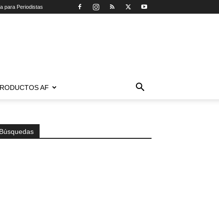
ca para Periodistas
RODUCTOS AF
Búsquedas