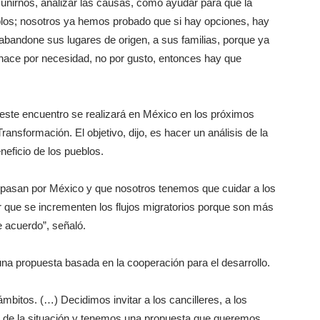
unirnos, analizar las causas, cómo ayudar para que la
los; nosotros ya hemos probado que si hay opciones, hay
 abandone sus lugares de origen, a sus familias, porque ya
hace por necesidad, no por gusto, entonces hay que
 este encuentro se realizará en México en los próximos
Transformación. El objetivo, dijo, es hacer un análisis de la
neficio de los pueblos.
s pasan por México y que nosotros tenemos que cuidar a los
r que se incrementen los flujos migratorios porque son más
 acuerdo”, señaló.
na propuesta basada en la cooperación para el desarrollo.
bitos. (…) Decidimos invitar a los cancilleres, a los
is de la situación y tenemos una propuesta que queremos