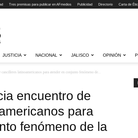
ad
Tres premisas para publicar en AFmedios
Publicidad
Directorio
Carta de Éti
JUSTICIA
NACIONAL
JALISCO
OPINIÓN
P
 cancilleres latinoamericanos para atender en conjunto fenómeno de...
cia encuentro de
noamericanos para
nto fenómeno de la