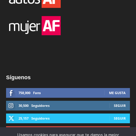
Síguenos
758,000
Fans
ME GUSTA
30,500
Seguidores
SEGUIR
25,157
Seguidores
SEGUIR
44,600
Suscriptores
SUSCRIBIRTE
Usamos cookies para asegurar que te damos la mejor