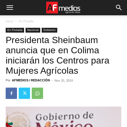
Inicio
En Portada
En Portada
Nacional
Gobierno
Presidenta Sheinbaum
anuncia que en Colima
iniciarán los Centros para
Mujeres Agrícolas
Por
AFMEDIOS / REDACCIÓN
-
Nov 25, 2024