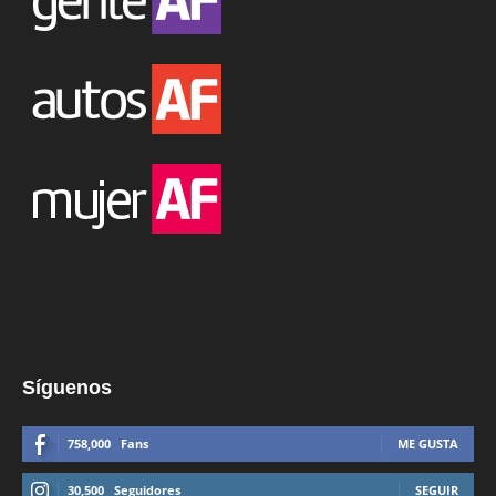
Síguenos
758,000
Fans
ME GUSTA
30,500
Seguidores
SEGUIR