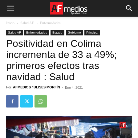
Inicio
Salud AF
Enfermedades
Salud AF
Enfermedades
Estado
Gobierno
Principal
Positividad en Colima
incrementa de 33 a 49%;
primeros efectos tras
navidad : Salud
Por
AFMEDIOS / ULISES MORFÍN
-
Ene 4, 2021