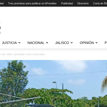
dad
Tres premisas para publicar en AFmedios
Publicidad
Directorio
Carta de Ét
JUSTICIA
NACIONAL
JALISCO
OPINIÓN
P
 de dos niñas reportadas como extraviadas