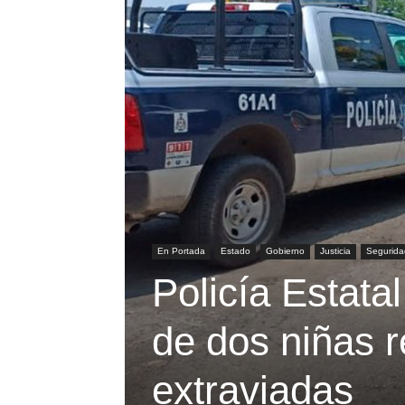
En Portada
Estado
Gobierno
Justicia
Segurida
Policía Estatal
de dos niñas 
extraviadas