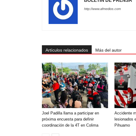
BOLETÍN DE PRENSA
http://www.afmedios.com
Artículos relacionados
Más del autor
Joel Padilla llama a participar en
Accidente mú
próxima encuesta para definir
lesionados e
coordinación de la 4T en Colima
Pihuamo