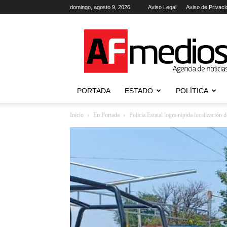
domingo, agosto 9, 2026
Aviso Legal
Aviso de Privaci
AFmedios
.-
Agencia
de
Noticias
PORTADA
ESTADO
POLÍTICA
Inicio
En Portada
Policía Estatal logra rápida localización