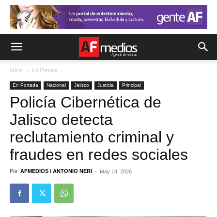
Inicio
En Portada
En Portada
Nacional
Jalisco
Justicia
Principal
Policía Cibernética de
Jalisco detecta
reclutamiento criminal y
fraudes en redes sociales
Por
AFMEDIOS / ANTONIO NERI
-
May 14, 2026