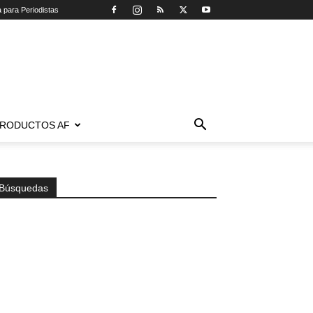
a para Periodistas
RODUCTOS AF
Búsquedas