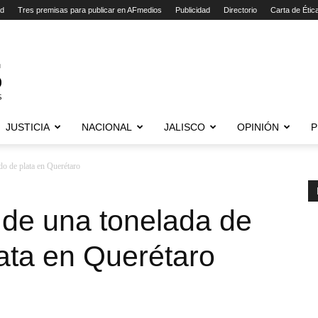
ad
Tres premisas para publicar en AFmedios
Publicidad
Directorio
Carta de Étic
JUSTICIA
NACIONAL
JALISCO
OPINIÓN
P
do de plata en Querétaro
de una tonelada de
lata en Querétaro