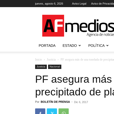
jueves, agosto 6, 2026
Aviso Legal
Aviso de Privacid
AFmedios
.-
Agencia
de
Noticias
PORTADA
ESTADO
POLÍTICA
Inicio
Justicia
PF asegura más de una tonelada de precipita
Justicia
Nacional
PF asegura más 
precipitado de p
Por
BOLETÍN DE PRENSA
-
Dic 6, 2017