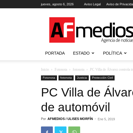
jueves, agosto 6, 2026
Aviso Legal
Aviso de Privacid
AFmedios
.-
Agencia
de
Noticias
PORTADA
ESTADO
POLÍTICA
Inicio
Fotonota
fotonota
PC Villa de Álvarez controla 
Fotonota
fotonota
Justicia
Protección Civil
PC Villa de Álvar
de automóvil
Por
AFMEDIOS / ULISES MORFÍN
-
Ene 5, 2019