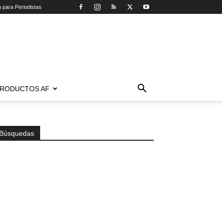
a para Periodistas
RODUCTOS AF
Búsquedas