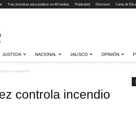
ad
Tres premisas para publicar en AFmedios
Publicidad
Directorio
Carta de Étic
JUSTICIA
NACIONAL
JALISCO
OPINIÓN
P
incendio de automóvil
ez controla incendio