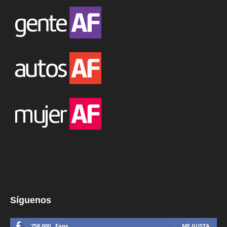
Síguenos
758,000
Fans
ME GUSTA