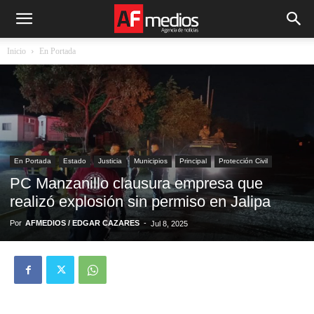
Inicio
En Portada
En Portada
Estado
Justicia
Municipios
Principal
Protección Civil
PC Manzanillo clausura empresa que
realizó explosión sin permiso en Jalipa
Por
AFMEDIOS / EDGAR CAZARES
-
Jul 8, 2025