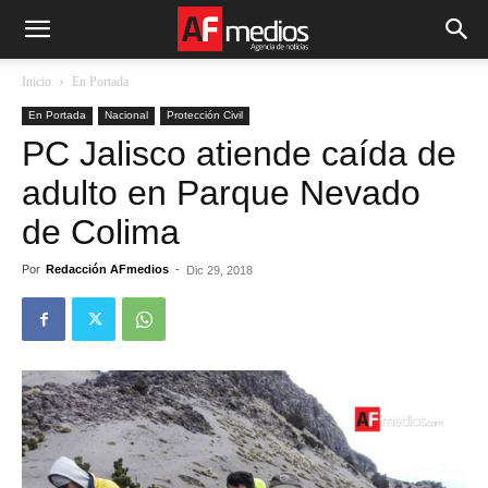
Inicio
En Portada
En Portada
Nacional
Protección Civil
PC Jalisco atiende caída de
adulto en Parque Nevado
de Colima
Por
Redacción AFmedios
-
Dic 29, 2018