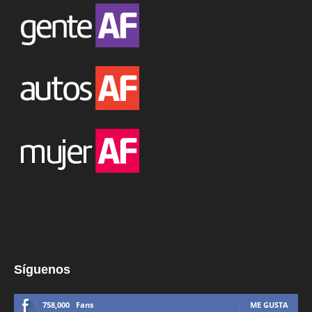
Síguenos
758,000
Fans
ME GUSTA