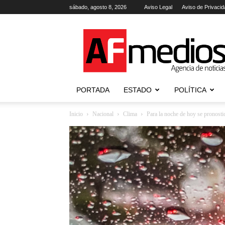
sábado, agosto 8, 2026
Aviso Legal
Aviso de Privacid
AFmedios
.-
Agencia
de
Noticias
PORTADA
ESTADO
POLÍTICA
Inicio
Nacional
Clima
Para la noche de hoy se pronostic