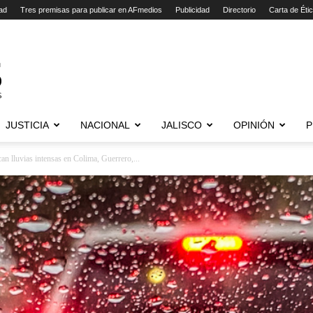
ad
Tres premisas para publicar en AFmedios
Publicidad
Directorio
Carta de Éti
JUSTICIA
NACIONAL
JALISCO
OPINIÓN
P
an lluvias intensas en Colima, Guerrero,...