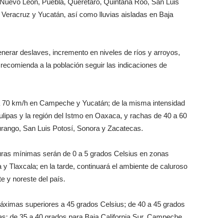
 Nuevo León, Puebla, Querétaro, Quintana Roo, San Luis
 Veracruz y Yucatán, así como lluvias aisladas en Baja
generar deslaves, incremento en niveles de ríos y arroyos,
recomienda a la población seguir las indicaciones de
a 70 km/h en Campeche y Yucatán; de la misma intensidad
ipas y la región del Istmo en Oaxaca, y rachas de 40 a 60
rango, San Luis Potosí, Sonora y Zacatecas.
uras mínimas serán de 0 a 5 grados Celsius en zonas
y Tlaxcala; en la tarde, continuará el ambiente de caluroso
e y noreste del país.
máximas superiores a 45 grados Celsius; de 40 a 45 grados
s; de 35 a 40 grados para Baja California Sur, Campeche,