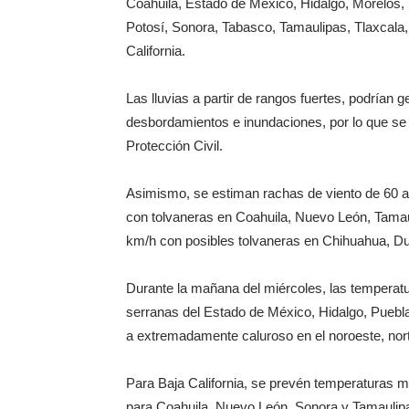
Coahuila, Estado de México, Hidalgo, Morelos,
Potosí, Sonora, Tabasco, Tamaulipas, Tlaxcala,
California.
Las lluvias a partir de rangos fuertes, podrían 
desbordamientos e inundaciones, por lo que se 
Protección Civil.
Asimismo, se estiman rachas de viento de 60 
con tolvaneras en Coahuila, Nuevo León, Tamaul
km/h con posibles tolvaneras en Chihuahua, Du
Durante la mañana del miércoles, las temperat
serranas del Estado de México, Hidalgo, Puebla 
a extremadamente caluroso en el noroeste, nort
Para Baja California, se prevén temperaturas 
para Coahuila, Nuevo León, Sonora y Tamaulipa