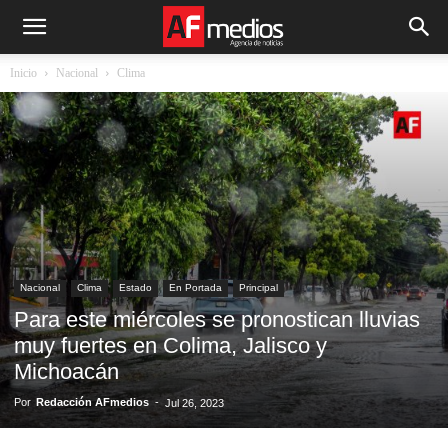
Inicio
Nacional
Clima
Nacional
Clima
Estado
En Portada
Principal
Para este miércoles se pronostican lluvias
muy fuertes en Colima, Jalisco y
Michoacán
Por
Redacción AFmedios
-
Jul 26, 2023