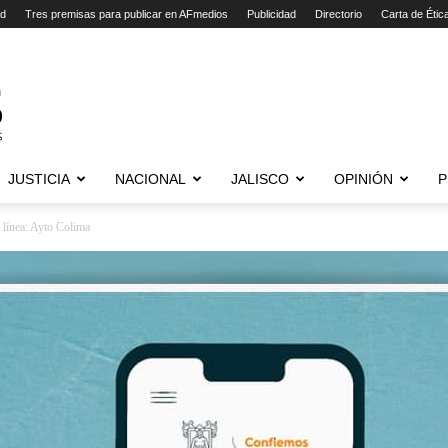
ad
Tres premisas para publicar en AFmedios
Publicidad
Directorio
Carta de Étic
JUSTICIA
NACIONAL
JALISCO
OPINIÓN
P
 línea: Ayto Colima