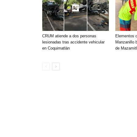
CRUM atiende a dos personas
Elementos 
lesionadas tras accidente vehicular
Manzanillo 
en Coquimatlán
de Mazamitl