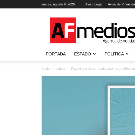
jueves, agosto 6, 2026
Aviso Legal
Aviso de Privacid
AFmedios
.-
Agencia
de
Noticias
PORTADA
ESTADO
POLÍTICA
Inicio
Estado
Pago de servicios municipales disponibles en