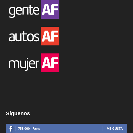
Síguenos
758,000
Fans
ME GUSTA