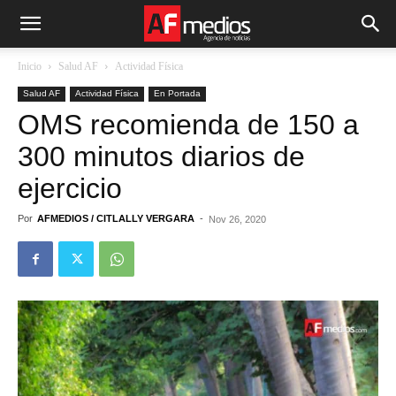
Inicio
Salud AF
Actividad Física
Salud AF
Actividad Física
En Portada
OMS recomienda de 150 a
300 minutos diarios de
ejercicio
Por
AFMEDIOS / CITLALLY VERGARA
-
Nov 26, 2020