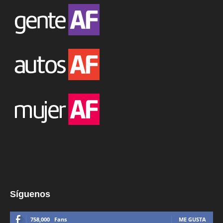
Síguenos
758,000
Fans
ME GUSTA