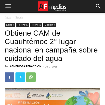
Inicio
Estado
Estado
Fotonota
fotonota
Gobierno
Obtiene CAM de
Cuauhtémoc 2° lugar
nacional en campaña sobre
cuidado del agua
Por
AFMEDIOS / REDACCIÓN
-
Jul 7, 2025