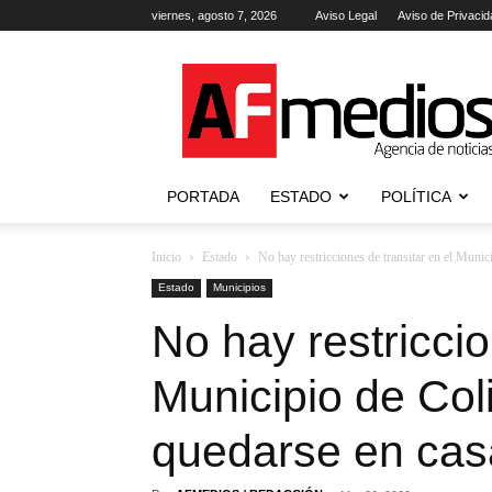
viernes, agosto 7, 2026
Aviso Legal
Aviso de Privacid
AFmedios
.-
Agencia
de
Noticias
PORTADA
ESTADO
POLÍTICA
Inicio
Estado
No hay restricciones de transitar en el Munici
Estado
Municipios
No hay restriccio
Municipio de Coli
quedarse en cas