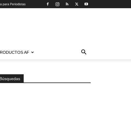
ca para Periodistas
RODUCTOS AF
Búsquedas