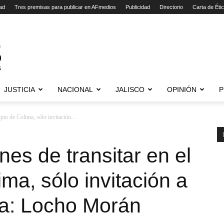
ad
Tres premisas para publicar en AFmedios
Publicidad
Directorio
Carta de Éti
JUSTICIA
NACIONAL
JALISCO
OPINIÓN
P
pio de Colima, sólo invitación...
nes de transitar en el
ma, sólo invitación a
a: Locho Morán