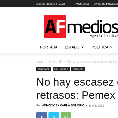
jueves, agosto 6, 2026
Aviso Legal
Aviso de Privacid
AFmedios
.-
Agencia
de
Noticias
PORTADA
ESTADO
POLÍTICA
Inicio
Dinero AF
No hay escasez de combustible, solo ret
Dinero AF
En Portada
Nacional
No hay escasez 
retrasos: Pemex
Por
AFMEDIOS / KARLA SOLORIO
-
Ene 6, 2019