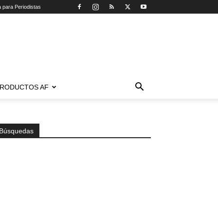
a para Periodistas
RODUCTOS AF
Búsquedas