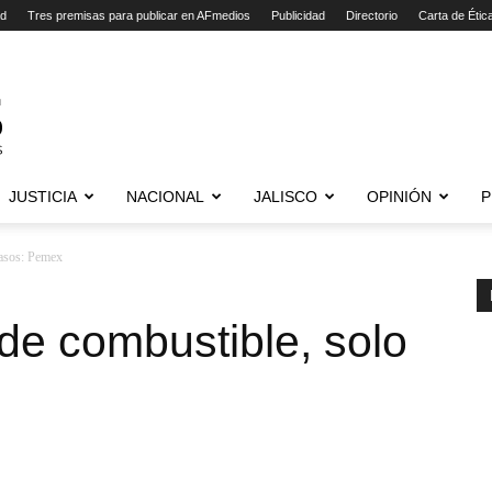
ad
Tres premisas para publicar en AFmedios
Publicidad
Directorio
Carta de Étic
JUSTICIA
NACIONAL
JALISCO
OPINIÓN
P
rasos: Pemex
de combustible, solo