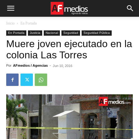
Inicio
En Portada
En Portada
Justicia
Nacional
Seguridad
Seguridad Pública
Muere joven ejecutado en la
colonia Las Torres
Por
AFmedios / Agencias
-
Jun 10, 2016