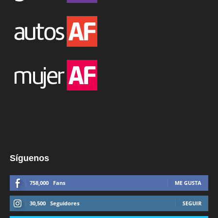
Síguenos
758,000
Fans
ME GUSTA
30,500
Seguidores
SEGUIR