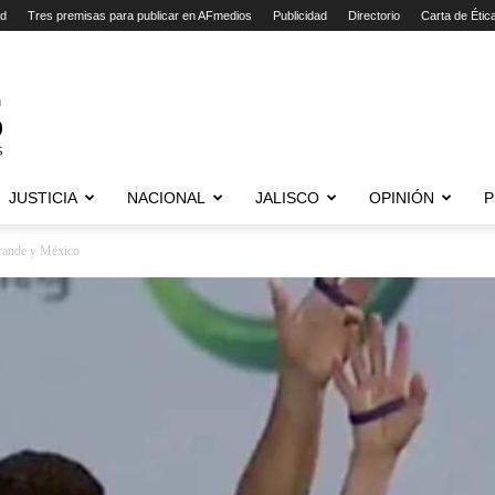
ad
Tres premisas para publicar en AFmedios
Publicidad
Directorio
Carta de Étic
JUSTICIA
NACIONAL
JALISCO
OPINIÓN
P
Grande y México