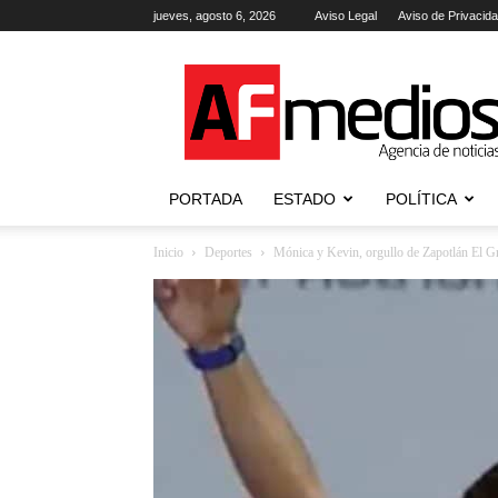
jueves, agosto 6, 2026
Aviso Legal
Aviso de Privacid
AFmedios
.-
Agencia
de
Noticias
PORTADA
ESTADO
POLÍTICA
Inicio
Deportes
Mónica y Kevin, orgullo de Zapotlán El 