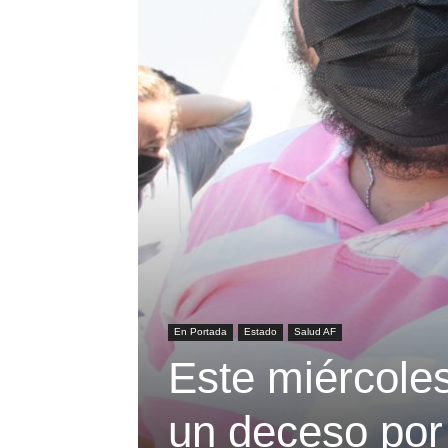
En Portada
Estado
Salud AF
Este miércole
un deceso po