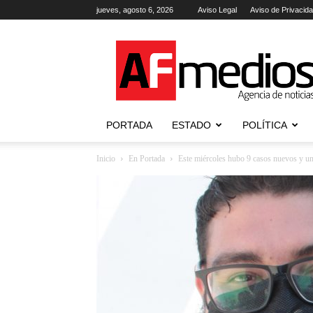
jueves, agosto 6, 2026
Aviso Legal
Aviso de Privacid
AFmedios
.-
Agencia
de
Noticias
PORTADA
ESTADO
POLÍTICA
Inicio
En Portada
Este miércoles hubo 9 casos nuevos y u