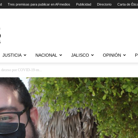
ad
Tres premisas para publicar en AFmedios
Publicidad
Directorio
Carta de Étic
JUSTICIA
NACIONAL
JALISCO
OPINIÓN
P
n deceso por COVID-19 en...