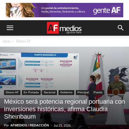
Inicio
Dinero AF
Dinero AF
En Portada
Nacional
Gobierno
Principal
Puerto
México será potencia regional portuaria con
inversiones históricas, afirma Claudia
Sheinbaum
Por
AFMEDIOS / REDACCIÓN
-
Jul 23, 2025