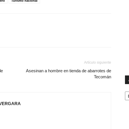
jero
Turismo nacional
Artículo siguiente
de
Asesinan a hombre en tienda de abarrotes de
Tecomán
Ar
 VERGARA