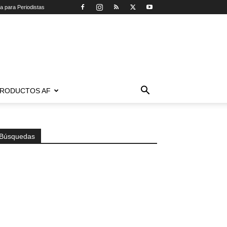
ca para Periodistas
RODUCTOS AF
Búsquedas