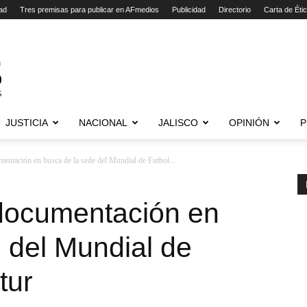
ad
Tres premisas para publicar en AFmedios
Publicidad
Directorio
Carta de Éti
JUSTICIA
NACIONAL
JALISCO
OPINIÓN
P
entación en busca de la sede del Mundial de Futbol...
documentación en
 del Mundial de
tur