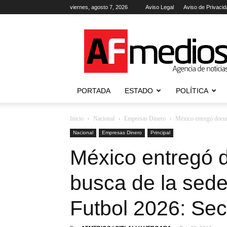
viernes, agosto 7, 2026
Aviso Legal
Aviso de Privacid
AFmedios
.-
Agencia
de
Noticias
PORTADA
ESTADO
POLÍTICA
Inicio
Nacional
Empresas Dinero
México entregó docum
Nacional
Empresas Dinero
Principal
México entregó 
busca de la sede
Futbol 2026: Sec