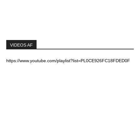
VIDEOS AF
https://www.youtube.com/playlist?list=PL0CE926FC18FDED0F