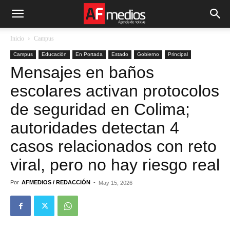
Inicio
Campus
Campus
Educación
En Portada
Estado
Gobierno
Principal
Mensajes en baños
escolares activan protocolos
de seguridad en Colima;
autoridades detectan 4
casos relacionados con reto
viral, pero no hay riesgo real
Por
AFMEDIOS / REDACCIÓN
-
May 15, 2026