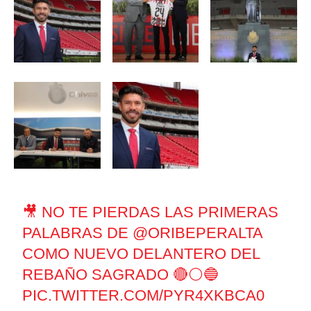
🎥 NO TE PIERDAS LAS PRIMERAS
PALABRAS DE
@ORIBEPERALTA
COMO NUEVO DELANTERO DEL
REBAÑO SAGRADO 🔴⚪️🔵
PIC.TWITTER.COM/PYR4XKBCA0