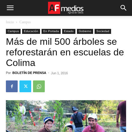
Inicio
Campus
Campus
Educación
En Portada
Estado
Gobierno
Sociedad
Más de mil 500 árboles se
reforestarán en escuelas de
Colima
Por
BOLETÍN DE PRENSA
-
Jun 1, 2016