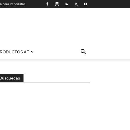
ca para Periodistas
RODUCTOS AF
Búsquedas