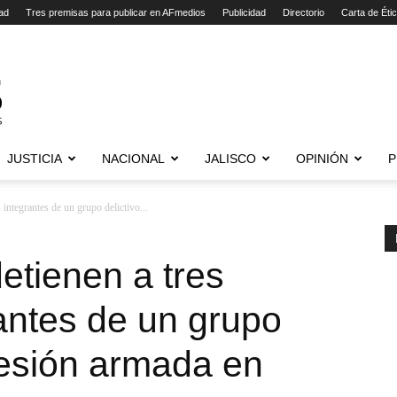
ad
Tres premisas para publicar en AFmedios
Publicidad
Directorio
Carta de Éti
JUSTICIA
NACIONAL
JALISCO
OPINIÓN
P
integrantes de un grupo delictivo...
etienen a tres
antes de un grupo
gresión armada en