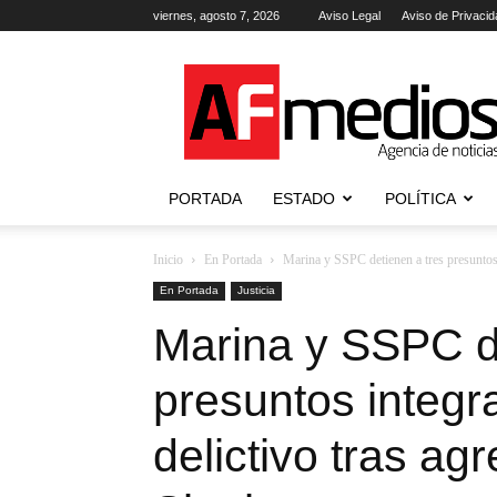
viernes, agosto 7, 2026
Aviso Legal
Aviso de Privacid
AFmedios
.-
Agencia
de
Noticias
PORTADA
ESTADO
POLÍTICA
Inicio
En Portada
Marina y SSPC detienen a tres presuntos 
En Portada
Justicia
Marina y SSPC d
presuntos integr
delictivo tras a