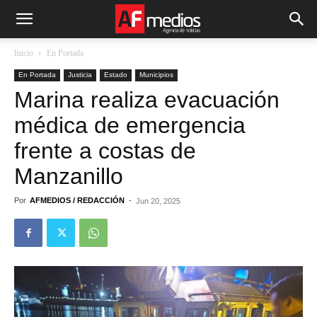
Inicio
En Portada
En Portada
Justicia
Estado
Municipios
Marina realiza evacuación
médica de emergencia
frente a costas de
Manzanillo
Por
AFMEDIOS / REDACCIÓN
-
Jun 20, 2025