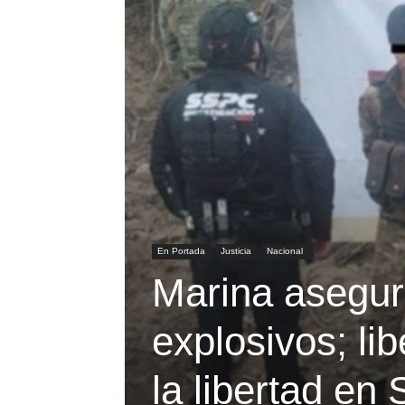
En Portada
Justicia
Nacional
Marina asegu
explosivos; li
la libertad en 