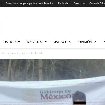
ad
Tres premisas para publicar en AFmedios
Publicidad
Directorio
Carta de Étic
JUSTICIA
NACIONAL
JALISCO
OPINIÓN
P
bera a persona privada de la libertad...