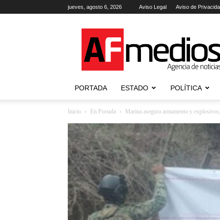
jueves, agosto 6, 2026
Aviso Legal
Aviso de Privacid
AFmedios
.-
Agencia
de
Noticias
PORTADA
ESTADO
POLÍTICA
Inicio
En Portada
Marina asegura armamento y explosivos; li