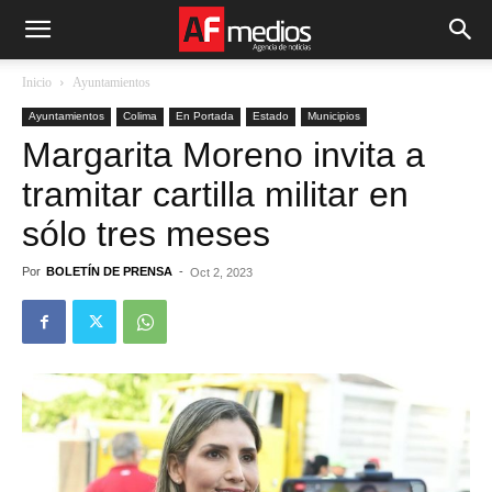
Inicio
Ayuntamientos
Ayuntamientos
Colima
En Portada
Estado
Municipios
Margarita Moreno invita a
tramitar cartilla militar en
sólo tres meses
Por
BOLETÍN DE PRENSA
-
Oct 2, 2023