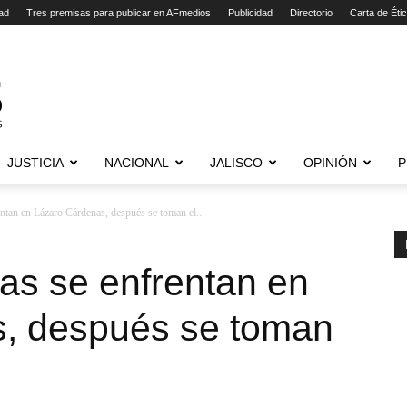
ad
Tres premisas para publicar en AFmedios
Publicidad
Directorio
Carta de Éti
JUSTICIA
NACIONAL
JALISCO
OPINIÓN
P
entan en Lázaro Cárdenas, después se toman el...
ías se enfrentan en
, después se toman