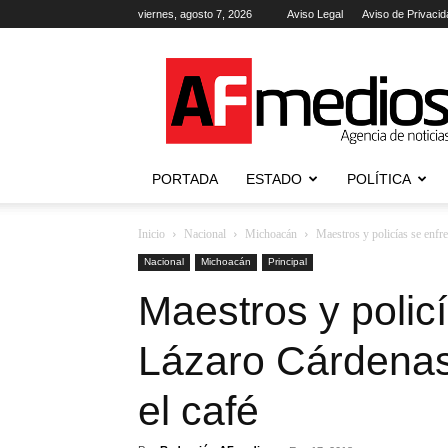
viernes, agosto 7, 2026
Aviso Legal
Aviso de Privacid
AFmedios
.-
Agencia
de
Noticias
PORTADA
ESTADO
POLÍTICA
Inicio
Nacional
Michoacán
Maestros y policías se enfr
Nacional
Michoacán
Principal
Maestros y polic
Lázaro Cárdenas
el café