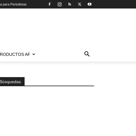
ca para Periodistas
RODUCTOS AF
Búsquedas