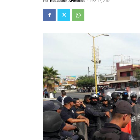
Por
Redacción AFmedios
-
Ene 17, 2018