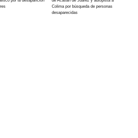
lisco por la desaparición
de Acatlán de Juárez y autopista a
res
Colima por búsqueda de personas
desaparecidas