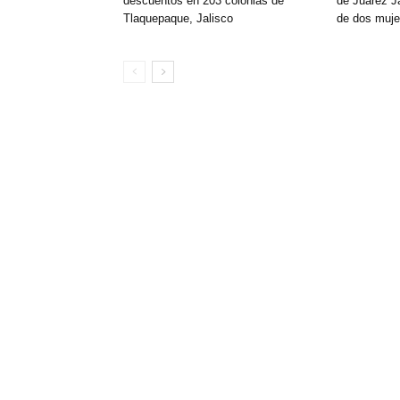
descuentos en 203 colonias de
de Juárez Ja
Tlaquepaque, Jalisco
de dos muje