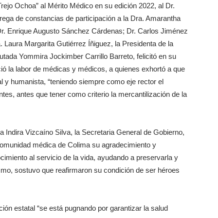
Trejo Ochoa” al Mérito Médico en su edición 2022, al Dr.
rega de constancias de participación a la Dra. Amarantha
; Dr. Enrique Augusto Sánchez Cárdenas; Dr. Carlos Jiménez
. Laura Margarita Gutiérrez Íñiguez, la Presidenta de la
tada Yommira Jockimber Carrillo Barreto, felicitó en su
ió la labor de médicas y médicos, a quienes exhortó a que
l y humanista, “teniendo siempre como eje rector el
ntes, antes que tener como criterio la mercantilización de la
 Indira Vizcaíno Silva, la Secretaria General de Gobierno,
comunidad médica de Colima su agradecimiento y
imiento al servicio de la vida, ayudando a preservarla y
smo, sostuvo que reafirmaron su condición de ser héroes
ción estatal “se está pugnando por garantizar la salud