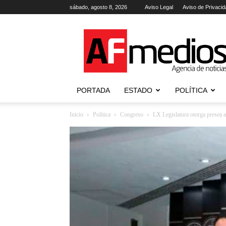
sábado, agosto 8, 2026
Aviso Legal
Aviso de Privacid
AFmedios
.-
Agencia
de
Noticias
PORTADA
ESTADO
POLÍTICA
Inicio
Política
Congreso
LX Legislatura otorga presea a