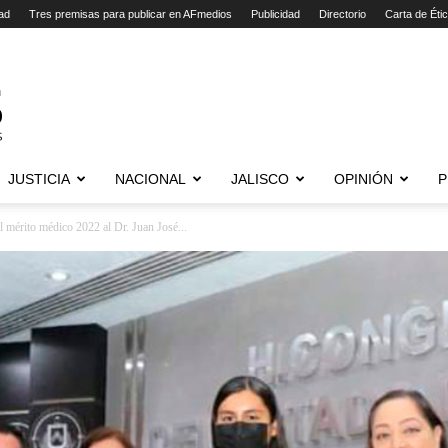
ad
Tres premisas para publicar en AFmedios
Publicidad
Directorio
Carta de Éti
JUSTICIA
NACIONAL
JALISCO
OPINIÓN
P
l mérito médico 2022 al Dr. Juan José...