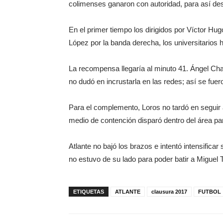
colimenses ganaron con autoridad, para así desp
En el primer tiempo los dirigidos por Víctor H
López por la banda derecha, los universitarios h
La recompensa llegaría al minuto 41. Ángel Cha
no dudó en incrustarla en las redes; así se fuer
Para el complemento, Loros no tardó en seguir 
medio de contención disparó dentro del área p
Atlante no bajó los brazos e intentó intensifica
no estuvo de su lado para poder batir a Miguel 
ETIQUETAS
ATLANTE
clausura 2017
FUTBOL