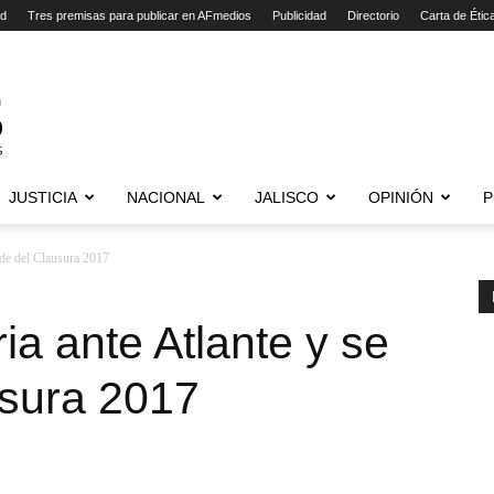
ad
Tres premisas para publicar en AFmedios
Publicidad
Directorio
Carta de Étic
JUSTICIA
NACIONAL
JALISCO
OPINIÓN
P
pide del Clausura 2017
ria ante Atlante y se
usura 2017