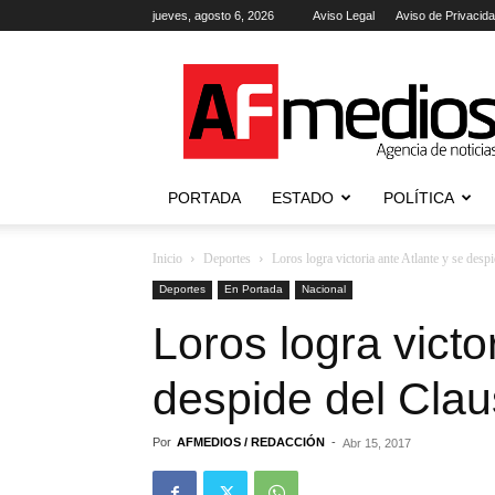
jueves, agosto 6, 2026
Aviso Legal
Aviso de Privacid
AFmedios
.-
Agencia
de
Noticias
PORTADA
ESTADO
POLÍTICA
Inicio
Deportes
Loros logra victoria ante Atlante y se des
Deportes
En Portada
Nacional
Loros logra victo
despide del Cla
Por
AFMEDIOS / REDACCIÓN
-
Abr 15, 2017