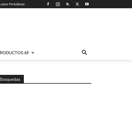
a para Periodistas
RODUCTOS AF
Búsquedas