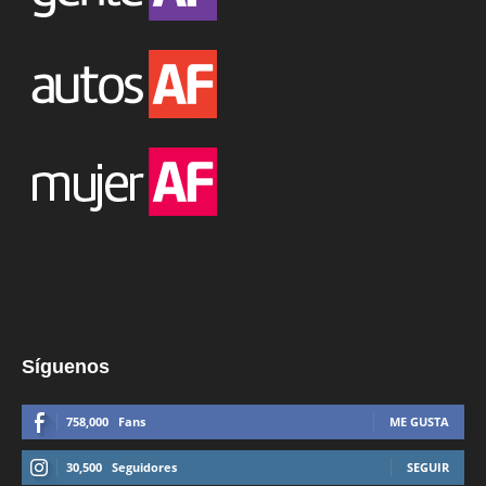
Síguenos
758,000
Fans
ME GUSTA
30,500
Seguidores
SEGUIR