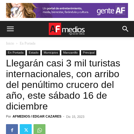
Inicio
En Portada
En Portada
Estado
Municipios
Manzanillo
Principal
Llegarán casi 3 mil turistas
internacionales, con arribo
del penúltimo crucero del
año, este sábado 16 de
diciembre
Por
AFMEDIOS / EDGAR CAZARES
-
Dic 15, 2023