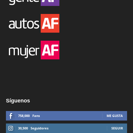
Síguenos
758,000
Fans
ME GUSTA
30,500
Seguidores
SEGUIR