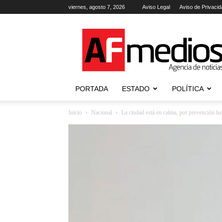
viernes, agosto 7, 2026
Aviso Legal
Aviso de Privacid
AFmedios
.-
Agencia
de
Noticias
PORTADA
ESTADO
POLÍTICA
Inicio
Nacional
La ciudad está en calma, por prevención h