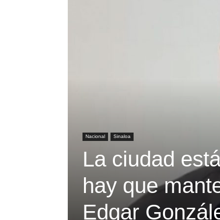
Nacional
Sinaloa
La ciudad est
hay que mante
Edgar Gonzále