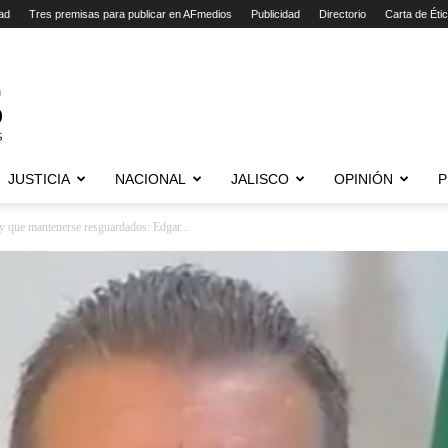
ad
Tres premisas para publicar en AFmedios
Publicidad
Directorio
Carta de Éti
JUSTICIA
NACIONAL
JALISCO
OPINIÓN
P
ay que mantenerse resguardados: Edgar...